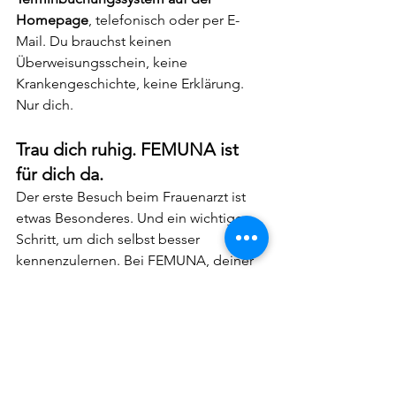
Homepage
, telefonisch oder per E-
Mail. Du brauchst keinen 
Überweisungsschein, keine 
Krankengeschichte, keine Erklärung. 
Nur dich.
Trau dich ruhig. FEMUNA ist 
für dich da.
Der erste Besuch beim Frauenarzt ist 
etwas Besonderes. Und ein wichtiger 
Schritt, um dich selbst besser 
kennenzulernen. Bei FEMUNA, deiner 
Frauenarztpraxis in Hart bei Graz
, wirst 
du nicht bewertet, sondern verstanden. 
Du bekommst Antworten auf all deine 
Fragen, ganz ohne Tabus.
Wenn du also gerade darüber 