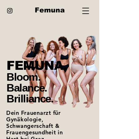
Femuna
FEMUNA
.
Bloom.
Balance.
Brilliance.
Dein Frauenarzt für
Gynäkologie,
Schwangerschaft &
Frauengesundheit in
Hart bei Graz