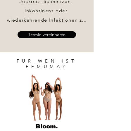
Juckreiz, Schmerzen, 
Inkontinenz oder 
wiederkehrende Infektionen zu 
sprechen – aus Angst, nicht 
Termin vereinbaren
ernst genommen, belächelt 
oder sogar ausgelacht zu 
werden.

FÜR WEN IST
FEMUMA?
Genau hier setzt er mit FEMUNA 
an:

Es gibt keine dummen Fragen 
und keine „unangenehmen“ 
Themen.

Bloom.