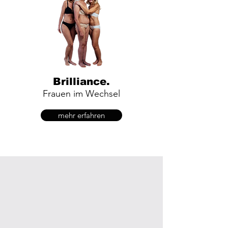
oder Blasenprobleme sprechen, 
ohne dich unwohl zu fühlen. 
Keine Sorge, wenn du 
Fachbegriffe nicht kennst – hier 
wird alles klar erklärt, damit du 
Brilliance.
deine Gesundheit verstehst und 
Frauen im Wechsel
selbstbestimmte 
mehr erfahren
Entscheidungen treffen kannst.

FEMUNA nutzt das respektvolle 
DU, weil du hier nicht „die 
Patientin“, sondern eine FRAU 
mit eigenen Bedürfnissen bist. 
Deine Sorgen sind wichtig, dein 