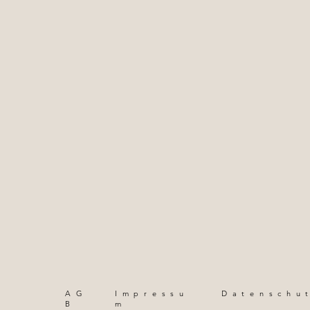
AG
Impressu
Datenschu
B
m